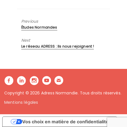
Previous
Previous
Études Normandes
post:
Next
Next
Le réseau ADRESS : Ils nous rejoignent !
post:
Copyright © 2026 Adress Normandie. Tous droits réservés.
Mentions légales
Vos choix en matière de confidentialité