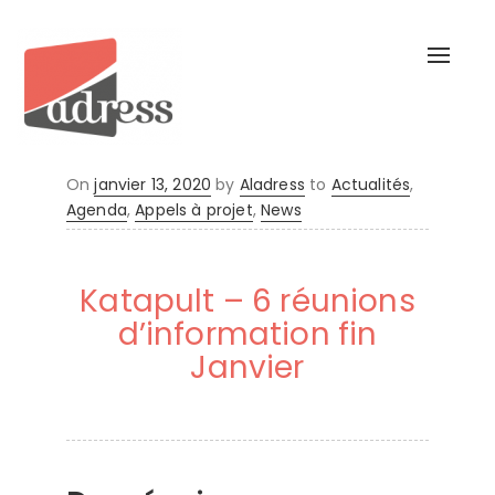
Toggl
naviga
Posted
On
janvier 13, 2020
by
Aladress
to
Actualités
,
on
Agenda
,
Appels à projet
,
News
Katapult – 6 réunions
d’information fin
Janvier