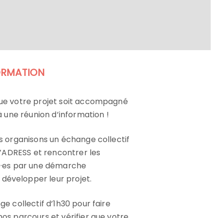
ORMATION
ue votre projet soit accompagné
à une réunion d’information !
s organisons un échange collectif
l’ADRESS et rencontrer les
é·es par une démarche
évelopper leur projet.
e collectif d’1h30 pour faire
os parcours et vérifier que votre