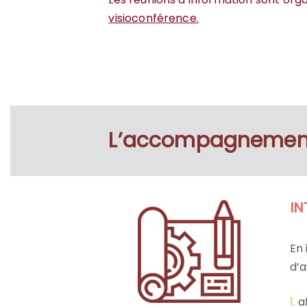
visioconférence.
L’accompagnemen
IN
En 
d’a
1.
af