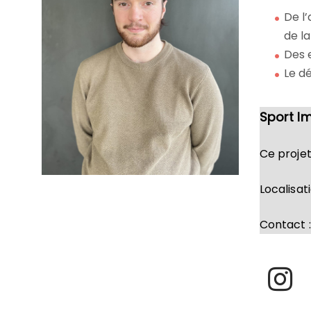
De l
de l
Des e
Le dé
Sport I
Ce proje
Localisati
Contact :