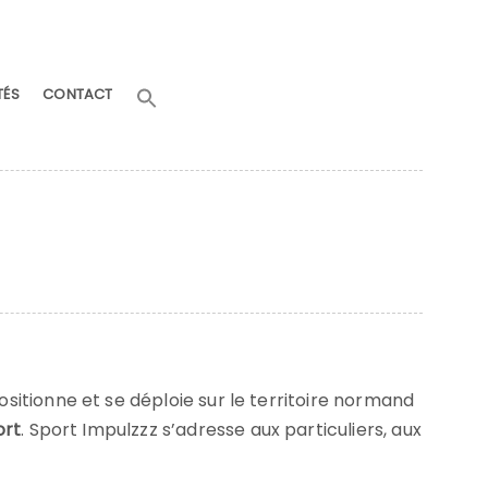
Search
TÉS
CONTACT
for:
Search Button
positionne et se déploie sur le territoire normand
ort
. Sport Impulzzz s’adresse aux particuliers, aux