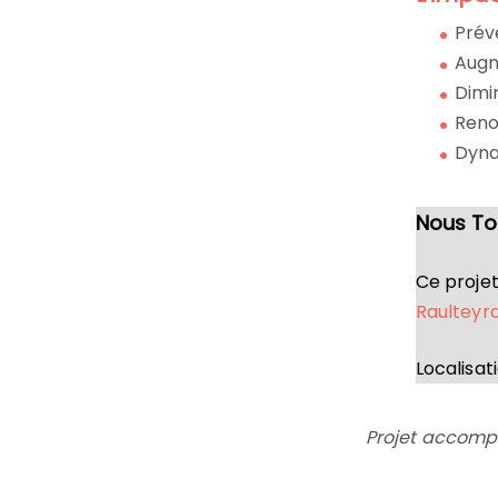
Prév
Augm
Dimi
Reno
Dyna
Nous To
Ce proje
Raulteyra
Localisati
Projet accom