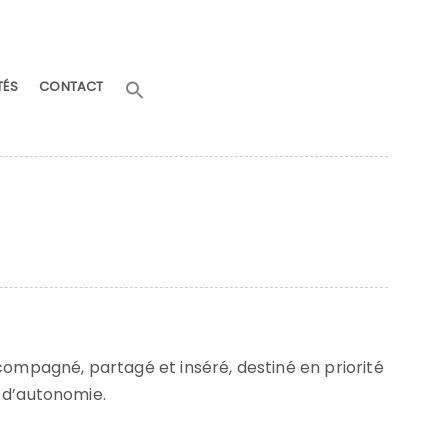
Search
TÉS
CONTACT
for:
Search Button
ccompagné, partagé et inséré, destiné en priorité
e d’autonomie.