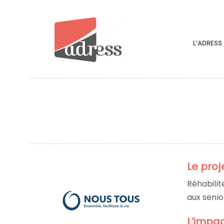
L’ADRESS
Le proj
Réhabilit
aux senio
L’impac