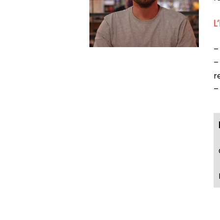
L
–
–
r
–