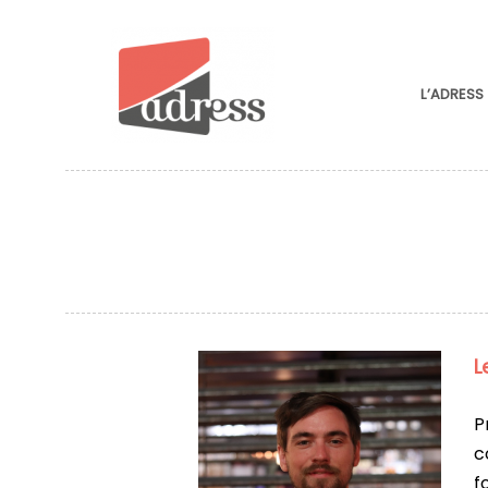
L’ADRESS
L
P
c
f