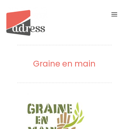
Toggl
naviga
Graine en main